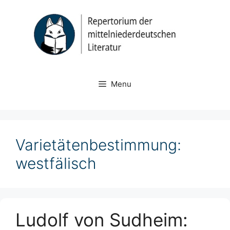
Skip
to
content
Menu
Varietätenbestimmung:
westfälisch
Ludolf von Sudheim: