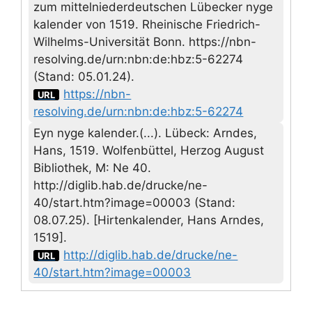
zum mittelniederdeutschen Lübecker nyge
kalender von 1519. Rheinische Friedrich-
Wilhelms-Universität Bonn. https://nbn-
resolving.de/urn:nbn:de:hbz:5-62274
(Stand: 05.01.24).
https://nbn-
URL
resolving.de/urn:nbn:de:hbz:5-62274
Eyn nyge kalender.(...). Lübeck: Arndes,
Hans, 1519. Wolfenbüttel, Herzog August
Bibliothek, M: Ne 40.
http://diglib.hab.de/drucke/ne-
40/start.htm?image=00003 (Stand:
08.07.25). [Hirtenkalender, Hans Arndes,
1519].
http://diglib.hab.de/drucke/ne-
URL
40/start.htm?image=00003