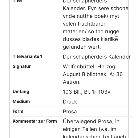
Titel
Der schapherders
Kalender. Eyn sere schone
vnde nutthe boek/ myt
velen fruchtbaren
materien/ so tho rugge
dusses blades klarlike̅
gefunden wert.
Titelvariante 1
Der schapherders Kalender
Signatur
Wolfenbüttel, Herzog
August Bibliothek, A: 36
Astron.
Umfang
103 Bll., Bl. 1r-103v
Medium
Druck
Form
Prosa
Kommentar zur Form
Überwiegend Prosa, in
einigen Teilen (v.a. im
kalendarischen Teil) auch